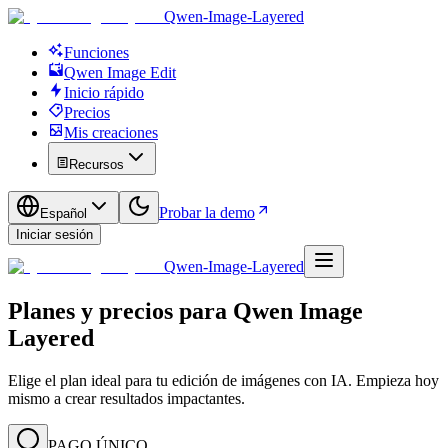
Qwen-Image-Layered
Funciones
Qwen Image Edit
Inicio rápido
Precios
Mis creaciones
Recursos
Probar la demo
Español
Iniciar sesión
Qwen-Image-Layered
Planes y precios para Qwen Image
Layered
Elige el plan ideal para tu edición de imágenes con IA. Empieza hoy
mismo a crear resultados impactantes.
PAGO ÚNICO