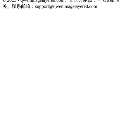
© 2025 • qwenimagelayered.com。非官方站点，与 Qwen 无
关。联系邮箱：
support@qwenimagelayered.com