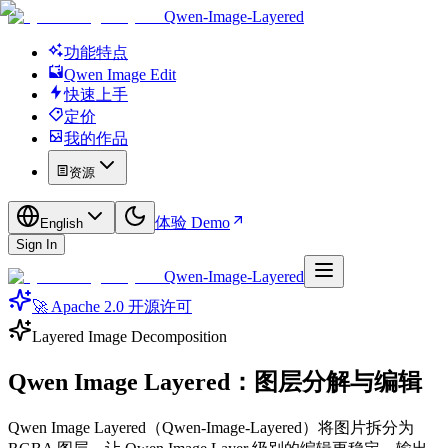
Qwen-Image-Layered
功能特点
Qwen Image Edit
快速上手
定价
我的作品
资源
体验 Demo
English
Sign In
Qwen-Image-Layered
🚀 Apache 2.0 开源许可
Layered Image Decomposition
Qwen Image Layered
：图层分解与编辑
Qwen Image Layered（Qwen-Image-Layered）将图片拆分为